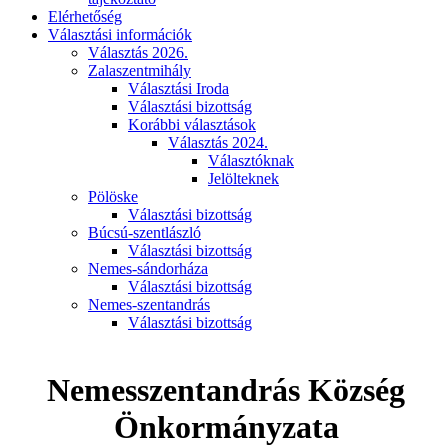
Elérhetőség
Választási információk
Választás 2026.
Zalaszentmihály
Választási Iroda
Választási bizottság
Korábbi választások
Választás 2024.
Választóknak
Jelölteknek
Pölöske
Választási bizottság
Búcsú-szentlászló
Választási bizottság
Nemes-sándorháza
Választási bizottság
Nemes-szentandrás
Választási bizottság
Nemesszentandrás Község
Önkormányzata