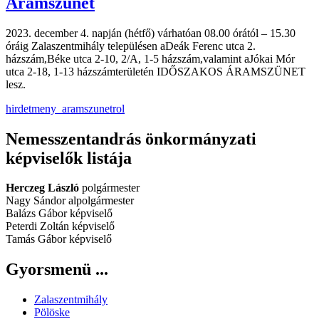
Áramszünet
2023. december 4. napján (hétfő) várhatóan 08.00 órától – 15.30
óráig Zalaszentmihály településen aDeák Ferenc utca 2.
házszám,Béke utca 2-10, 2/A, 1-5 házszám,valamint aJókai Mór
utca 2-18, 1-13 házszámterületén IDŐSZAKOS ÁRAMSZÜNET
lesz.
hirdetmeny_aramszunetrol
Nemesszentandrás önkormányzati
képviselők listája
Herczeg László
polgármester
Nagy Sándor alpolgármester
Balázs Gábor képviselő
Peterdi Zoltán képviselő
Tamás Gábor képviselő
Gyorsmenü ...
Zalaszentmihály
Pölöske