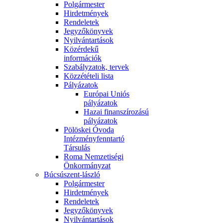
Polgármester
Hirdetmények
Rendeletek
Jegyzőkönyvek
Nyilvántartások
Közérdekű
információk
Szabályzatok, tervek
Közzétételi lista
Pályázatok
Európai Uniós
pályázatok
Hazai finanszírozású
pályázatok
Pölöskei Óvoda
Intézményfenntartó
Társulás
Roma Nemzetiségi
Önkormányzat
Búcsúszent-lászló
Polgármester
Hirdetmények
Rendeletek
Jegyzőkönyvek
Nyilvántartások