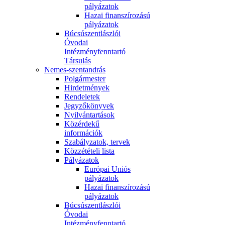
pályázatok
Hazai finanszírozású
pályázatok
Búcsúszentlászlói
Óvodai
Intézményfenntartó
Társulás
Nemes-szentandrás
Polgármester
Hirdetmények
Rendeletek
Jegyzőkönyvek
Nyilvántartások
Közérdekű
információk
Szabályzatok, tervek
Közzétételi lista
Pályázatok
Európai Uniós
pályázatok
Hazai finanszírozású
pályázatok
Búcsúszentlászlói
Óvodai
Intézményfenntartó