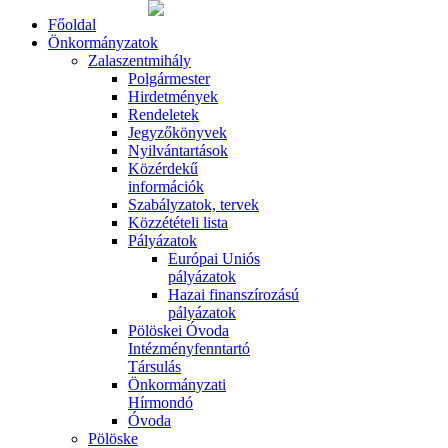
Főoldal
Önkormányzatok
Zalaszentmihály
Polgármester
Hirdetmények
Rendeletek
Jegyzőkönyvek
Nyilvántartások
Közérdekű
információk
Szabályzatok, tervek
Közzétételi lista
Pályázatok
Európai Uniós
pályázatok
Hazai finanszírozású
pályázatok
Pölöskei Óvoda
Intézményfenntartó
Társulás
Önkormányzati
Hírmondó
Óvoda
Pölöske