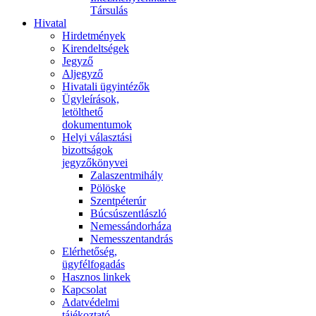
Társulás
Hivatal
Hirdetmények
Kirendeltségek
Jegyző
Aljegyző
Hivatali ügyintézők
Ügyleírások,
letölthető
dokumentumok
Helyi választási
bizottságok
jegyzőkönyvei
Zalaszentmihály
Pölöske
Szentpéterúr
Búcsúszentlászló
Nemessándorháza
Nemesszentandrás
Elérhetőség,
ügyfélfogadás
Hasznos linkek
Kapcsolat
Adatvédelmi
tájékoztató