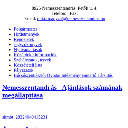
8925 Nemesszentandrás, Petőfi u. 4.
Telefon: , Fax:
Email:
onkormanyzat@nemesszentandras.hu
Polgármester
Hirdetmények
Rendeletek
Jegyzőkönyvek
Nyilvántartások
Közérdekű információk
Szabályzatok, tervek
Közzétételi lista
Pályázatok
Búcsúszentlászlói Óvodai Intézményfenntartó Társulás
Nemesszentandrás - Ajánlások számának
megállapítása
skmbt_28324040415231