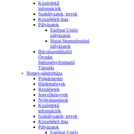
Közérdekű
információk
Szabályzatok, tervek
Közzétételi lista
Pályázatok
Európai Uniós
pályázatok
Hazai finanszírozású
pályázatok
Búcsúszentlászlói
Óvodai
Intézményfenntartó
Társulás
Nemes-sándorháza
Polgármester
Hirdetmények
Rendeletek
Jegyzőkönyvek
Nyilvántartások
Közérdekű
információk
Szabályzatok, tervek
Közzétételi lista
Pályázatok
Európai Uniós