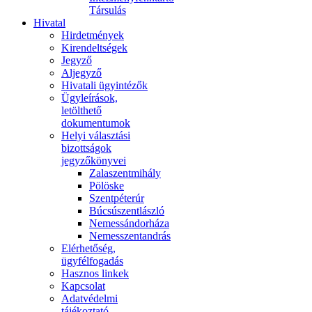
Társulás
Hivatal
Hirdetmények
Kirendeltségek
Jegyző
Aljegyző
Hivatali ügyintézők
Ügyleírások,
letölthető
dokumentumok
Helyi választási
bizottságok
jegyzőkönyvei
Zalaszentmihály
Pölöske
Szentpéterúr
Búcsúszentlászló
Nemessándorháza
Nemesszentandrás
Elérhetőség,
ügyfélfogadás
Hasznos linkek
Kapcsolat
Adatvédelmi
tájékoztató