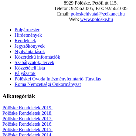
8929 Pölöske, Petőfi út 115.
Telefon: 92/562-005, Fax: 92/562-005
Email:
poloskehivatal@zelkanet.hu
Web:
www.poloske.hu
Polgármester
Hirdetmények
Rendeletek
Jegyzőkönyvek
Nyilvántartások
Közérdekű információk
Szabályzatok, tervek
Közzétételi lista
Pályázatok
Pölöskei Óvoda Intézményfenntartó Társulás
Roma Nemzetiségi Önkormányzat
Alkategóriák
Pölöske Rendeletek 2019.
Pölöske Rendeletek 2018.
Pölöske Rendeletek 2017.
Pölöske Rendeletek 2016.
Pölöske Rendeletek 2015.
Pölöske Rendeletek 2014.