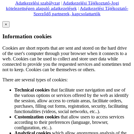
Adatkezelési szabályzat
|
Adatkezelési Tájékoztató-Jogi
kötelezettségen alapuló adatkezelések
|
Adatkezelési Tájékoztató-
Szerződő partnerek, kapcsolattartók
×
Information cookies
Cookies are short reports that are sent and stored on the hard drive
of the user's computer through your browser when it connects to a
web. Cookies can be used to collect and store user data while
connected to provide you the requested services and sometimes tend
not to keep. Cookies can be themselves or others.
There are several types of cookies:
Technical cookies
that facilitate user navigation and use of
the various options or services offered by the web as identify
the session, allow access to certain areas, facilitate orders,
purchases, filling out forms, registration, security, facilitating
functionalities (videos, social networks, etc..).
Customization cookies
that allow users to access services
according to their preferences (language, browser,
configuration, etc..).
Analytical cookies
which allow anonymous analysis of the