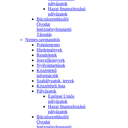
pályázatok
Hazai finanszírozású
pályázatok
Búcsúszentlászlói
Óvodai
Intézményfenntartó
Társulás
Nemes-szentandrás
Polgármester
Hirdetmények
Rendeletek
Jegyzőkönyvek
Nyilvántartások
Közérdekű
információk
Szabályzatok, tervek
Közzétételi lista
Pályázatok
Európai Uniós
pályázatok
Hazai finanszírozású
pályázatok
Búcsúszentlászlói
Óvodai
Intézményfenntartó