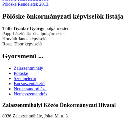
Pölöske Rendeletek 2013.
Pölöske önkormányzati képviselők listája
Tóth Tivadar György
polgármester
Papp László Tamás alpolgármester
Horváth János képviselő
Rosta Tibor képviselő
Gyorsmenü ...
Zalaszentmihály
Pölöske
Szentpéterúr
Búcsúszentlászló
Nemessándorháza
Nemesszentandrás
Zalaszentmihályi Közös Önkormányzati Hivatal
8936 Zalaszentmihály, Jókai M. u. 3.