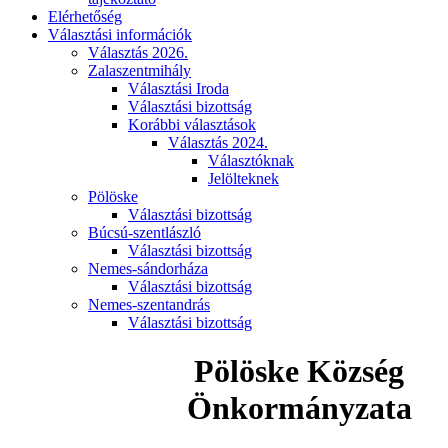
Elérhetőség
Választási információk
Választás 2026.
Zalaszentmihály
Választási Iroda
Választási bizottság
Korábbi választások
Választás 2024.
Választóknak
Jelölteknek
Pölöske
Választási bizottság
Búcsú-szentlászló
Választási bizottság
Nemes-sándorháza
Választási bizottság
Nemes-szentandrás
Választási bizottság
Pölöske Község
Önkormányzata