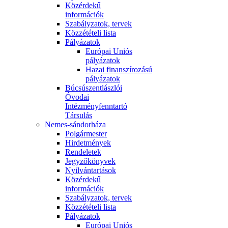
Közérdekű
információk
Szabályzatok, tervek
Közzétételi lista
Pályázatok
Európai Uniós
pályázatok
Hazai finanszírozású
pályázatok
Búcsúszentlászlói
Óvodai
Intézményfenntartó
Társulás
Nemes-sándorháza
Polgármester
Hirdetmények
Rendeletek
Jegyzőkönyvek
Nyilvántartások
Közérdekű
információk
Szabályzatok, tervek
Közzétételi lista
Pályázatok
Európai Uniós