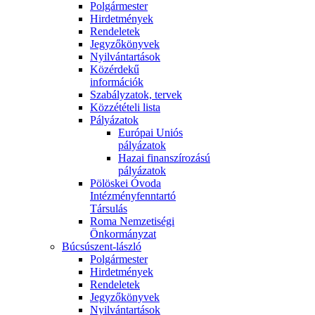
Polgármester
Hirdetmények
Rendeletek
Jegyzőkönyvek
Nyilvántartások
Közérdekű
információk
Szabályzatok, tervek
Közzétételi lista
Pályázatok
Európai Uniós
pályázatok
Hazai finanszírozású
pályázatok
Pölöskei Óvoda
Intézményfenntartó
Társulás
Roma Nemzetiségi
Önkormányzat
Búcsúszent-lászló
Polgármester
Hirdetmények
Rendeletek
Jegyzőkönyvek
Nyilvántartások