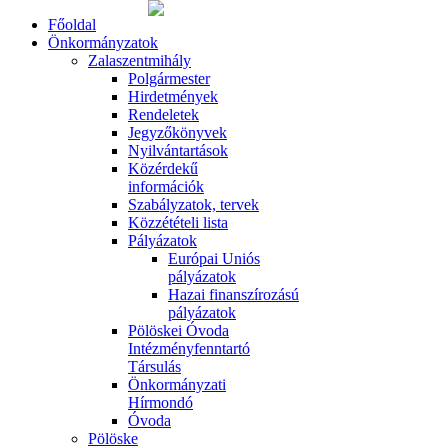
Főoldal
Önkormányzatok
Zalaszentmihály
Polgármester
Hirdetmények
Rendeletek
Jegyzőkönyvek
Nyilvántartások
Közérdekű
információk
Szabályzatok, tervek
Közzétételi lista
Pályázatok
Európai Uniós
pályázatok
Hazai finanszírozású
pályázatok
Pölöskei Óvoda
Intézményfenntartó
Társulás
Önkormányzati
Hírmondó
Óvoda
Pölöske