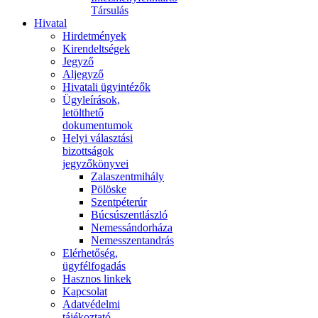
Társulás
Hivatal
Hirdetmények
Kirendeltségek
Jegyző
Aljegyző
Hivatali ügyintézők
Ügyleírások,
letölthető
dokumentumok
Helyi választási
bizottságok
jegyzőkönyvei
Zalaszentmihály
Pölöske
Szentpéterúr
Búcsúszentlászló
Nemessándorháza
Nemesszentandrás
Elérhetőség,
ügyfélfogadás
Hasznos linkek
Kapcsolat
Adatvédelmi
tájékoztató