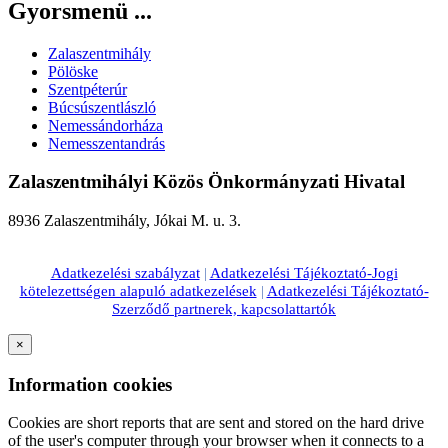
Gyorsmenü ...
Zalaszentmihály
Pölöske
Szentpéterúr
Búcsúszentlászló
Nemessándorháza
Nemesszentandrás
Zalaszentmihályi Közös Önkormányzati Hivatal
8936 Zalaszentmihály, Jókai M. u. 3.
Adatkezelési szabályzat
|
Adatkezelési Tájékoztató-Jogi
kötelezettségen alapuló adatkezelések
|
Adatkezelési Tájékoztató-
Szerződő partnerek, kapcsolattartók
×
Information cookies
Cookies are short reports that are sent and stored on the hard drive
of the user's computer through your browser when it connects to a