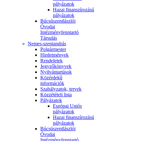
pályázatok
Hazai finanszírozású
pályázatok
Búcsúszentlászlói
Óvodai
Intézményfenntartó
Társulás
Nemes-szentandrás
Polgármester
Hirdetmények
Rendeletek
Jegyzőkönyvek
Nyilvántartások
Közérdekű
információk
Szabályzatok, tervek
Közzétételi lista
Pályázatok
Európai Uniós
pályázatok
Hazai finanszírozású
pályázatok
Búcsúszentlászlói
Óvodai
Intézményfenntartó