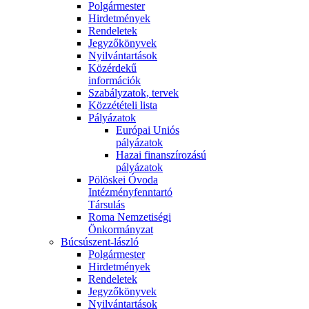
Polgármester
Hirdetmények
Rendeletek
Jegyzőkönyvek
Nyilvántartások
Közérdekű
információk
Szabályzatok, tervek
Közzétételi lista
Pályázatok
Európai Uniós
pályázatok
Hazai finanszírozású
pályázatok
Pölöskei Óvoda
Intézményfenntartó
Társulás
Roma Nemzetiségi
Önkormányzat
Búcsúszent-lászló
Polgármester
Hirdetmények
Rendeletek
Jegyzőkönyvek
Nyilvántartások