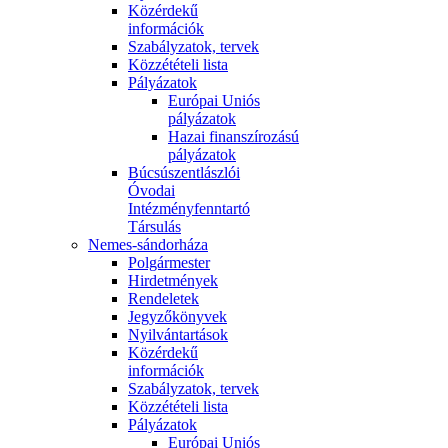
Közérdekű
információk
Szabályzatok, tervek
Közzétételi lista
Pályázatok
Európai Uniós
pályázatok
Hazai finanszírozású
pályázatok
Búcsúszentlászlói
Óvodai
Intézményfenntartó
Társulás
Nemes-sándorháza
Polgármester
Hirdetmények
Rendeletek
Jegyzőkönyvek
Nyilvántartások
Közérdekű
információk
Szabályzatok, tervek
Közzétételi lista
Pályázatok
Európai Uniós