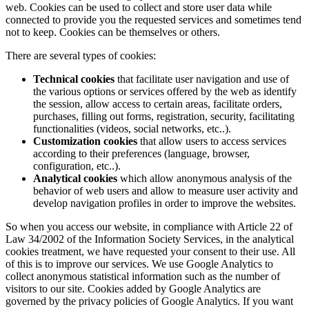
web. Cookies can be used to collect and store user data while
connected to provide you the requested services and sometimes tend
not to keep. Cookies can be themselves or others.
There are several types of cookies:
Technical cookies
that facilitate user navigation and use of
the various options or services offered by the web as identify
the session, allow access to certain areas, facilitate orders,
purchases, filling out forms, registration, security, facilitating
functionalities (videos, social networks, etc..).
Customization cookies
that allow users to access services
according to their preferences (language, browser,
configuration, etc..).
Analytical cookies
which allow anonymous analysis of the
behavior of web users and allow to measure user activity and
develop navigation profiles in order to improve the websites.
So when you access our website, in compliance with Article 22 of
Law 34/2002 of the Information Society Services, in the analytical
cookies treatment, we have requested your consent to their use. All
of this is to improve our services. We use Google Analytics to
collect anonymous statistical information such as the number of
visitors to our site. Cookies added by Google Analytics are
governed by the privacy policies of Google Analytics. If you want