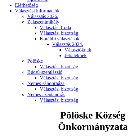
Elérhetőség
Választási információk
Választás 2026.
Zalaszentmihály
Választási Iroda
Választási bizottság
Korábbi választások
Választás 2024.
Választóknak
Jelölteknek
Pölöske
Választási bizottság
Búcsú-szentlászló
Választási bizottság
Nemes-sándorháza
Választási bizottság
Nemes-szentandrás
Választási bizottság
Pölöske Község
Önkormányzata