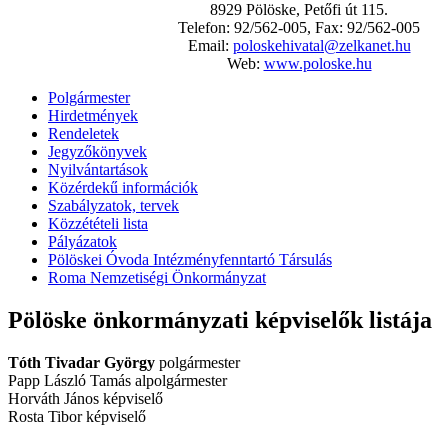
8929 Pölöske, Petőfi út 115.
Telefon: 92/562-005, Fax: 92/562-005
Email:
poloskehivatal@zelkanet.hu
Web:
www.poloske.hu
Polgármester
Hirdetmények
Rendeletek
Jegyzőkönyvek
Nyilvántartások
Közérdekű információk
Szabályzatok, tervek
Közzétételi lista
Pályázatok
Pölöskei Óvoda Intézményfenntartó Társulás
Roma Nemzetiségi Önkormányzat
Pölöske önkormányzati képviselők listája
Tóth Tivadar György
polgármester
Papp László Tamás alpolgármester
Horváth János képviselő
Rosta Tibor képviselő