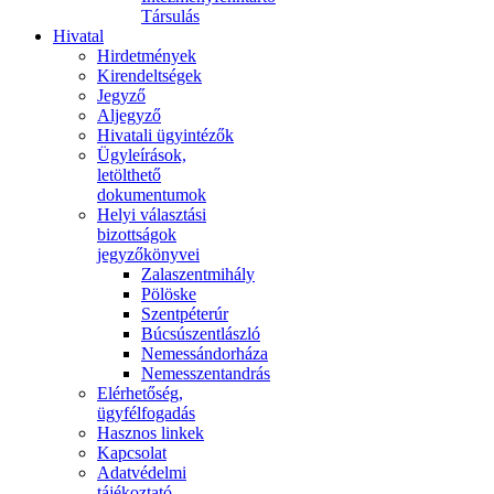
Társulás
Hivatal
Hirdetmények
Kirendeltségek
Jegyző
Aljegyző
Hivatali ügyintézők
Ügyleírások,
letölthető
dokumentumok
Helyi választási
bizottságok
jegyzőkönyvei
Zalaszentmihály
Pölöske
Szentpéterúr
Búcsúszentlászló
Nemessándorháza
Nemesszentandrás
Elérhetőség,
ügyfélfogadás
Hasznos linkek
Kapcsolat
Adatvédelmi
tájékoztató