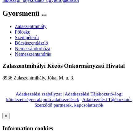
lakossagi_tajekoztato_ugyfelfogadasrol
Gyorsmenü ...
Zalaszentmihály
Pölöske
Szentpéterúr
Búcsúszentlászló
Nemessándorháza
Nemesszentandrás
Zalaszentmihályi Közös Önkormányzati Hivatal
8936 Zalaszentmihály, Jókai M. u. 3.
Adatkezelési szabályzat
|
Adatkezelési Tájékoztató-Jogi
kötelezettségen alapuló adatkezelések
|
Adatkezelési Tájékoztató-
Szerződő partnerek, kapcsolattartók
×
Information cookies