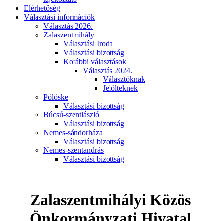
Elérhetőség
Választási információk
Választás 2026.
Zalaszentmihály
Választási Iroda
Választási bizottság
Korábbi választások
Választás 2024.
Választóknak
Jelölteknek
Pölöske
Választási bizottság
Búcsú-szentlászló
Választási bizottság
Nemes-sándorháza
Választási bizottság
Nemes-szentandrás
Választási bizottság
Zalaszentmihályi Közös
Önkormányzati Hivatal