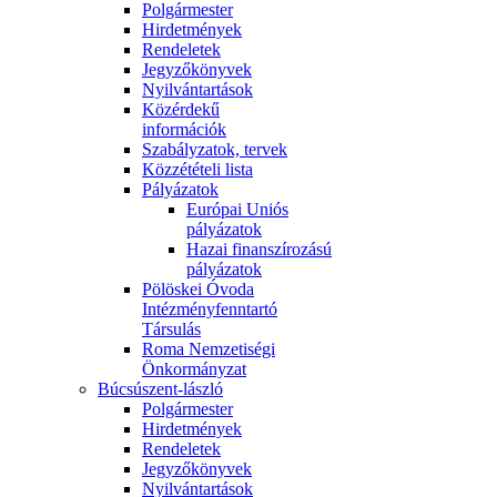
Polgármester
Hirdetmények
Rendeletek
Jegyzőkönyvek
Nyilvántartások
Közérdekű
információk
Szabályzatok, tervek
Közzétételi lista
Pályázatok
Európai Uniós
pályázatok
Hazai finanszírozású
pályázatok
Pölöskei Óvoda
Intézményfenntartó
Társulás
Roma Nemzetiségi
Önkormányzat
Búcsúszent-lászló
Polgármester
Hirdetmények
Rendeletek
Jegyzőkönyvek
Nyilvántartások