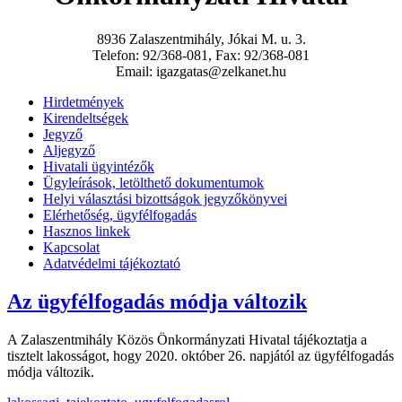
8936 Zalaszentmihály, Jókai M. u. 3.
Telefon: 92/368-081, Fax: 92/368-081
Email: igazgatas@zelkanet.hu
Hirdetmények
Kirendeltségek
Jegyző
Aljegyző
Hivatali ügyintézők
Ügyleírások, letölthető dokumentumok
Helyi választási bizottságok jegyzőkönyvei
Elérhetőség, ügyfélfogadás
Hasznos linkek
Kapcsolat
Adatvédelmi tájékoztató
Az ügyfélfogadás módja változik
A Zalaszentmihály Közös Önkormányzati Hivatal tájékoztatja a
tisztelt lakosságot, hogy 2020. október 26. napjától az ügyfélfogadás
módja változik.