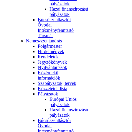
pályázatok
Hazai finanszírozású
pályázatok
Búcsúszentlászlói
Óvodai
Intézményfenntartó
Társulás
Nemes-szentandrás
Polgármester
Hirdetmények
Rendeletek
Jegyzőkönyvek
Nyilvántartások
Közérdekű
információk
Szabályzatok, tervek
Közzétételi lista
Pályázatok
Európai Uniós
pályázatok
Hazai finanszírozású
pályázatok
Búcsúszentlászlói
Óvodai
Intézményfenntartó