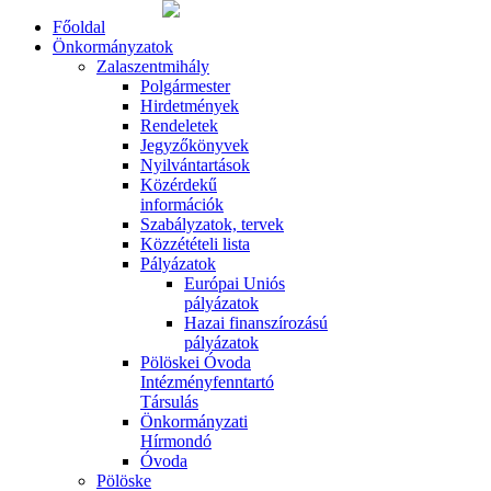
Főoldal
Önkormányzatok
Zalaszentmihály
Polgármester
Hirdetmények
Rendeletek
Jegyzőkönyvek
Nyilvántartások
Közérdekű
információk
Szabályzatok, tervek
Közzétételi lista
Pályázatok
Európai Uniós
pályázatok
Hazai finanszírozású
pályázatok
Pölöskei Óvoda
Intézményfenntartó
Társulás
Önkormányzati
Hírmondó
Óvoda
Pölöske