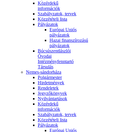
Közérdekű
információk
Szabályzatok, tervek
Közzétételi lista
Pályázatok
Európai Uniós
pályázatok
Hazai finanszírozású
pályázatok
Búcsúszentlászlói
Óvodai
Intézményfenntartó
Társulás
Nemes-sándorháza
Polgármester
Hirdetmények
Rendeletek
Jegyzőkönyvek
Nyilvántartások
Közérdekű
információk
Szabályzatok, tervek
Közzétételi lista
Pályázatok
Európai Uniós