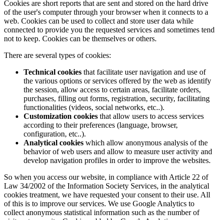
Cookies are short reports that are sent and stored on the hard drive
of the user's computer through your browser when it connects to a
web. Cookies can be used to collect and store user data while
connected to provide you the requested services and sometimes tend
not to keep. Cookies can be themselves or others.
There are several types of cookies:
Technical cookies
that facilitate user navigation and use of
the various options or services offered by the web as identify
the session, allow access to certain areas, facilitate orders,
purchases, filling out forms, registration, security, facilitating
functionalities (videos, social networks, etc..).
Customization cookies
that allow users to access services
according to their preferences (language, browser,
configuration, etc..).
Analytical cookies
which allow anonymous analysis of the
behavior of web users and allow to measure user activity and
develop navigation profiles in order to improve the websites.
So when you access our website, in compliance with Article 22 of
Law 34/2002 of the Information Society Services, in the analytical
cookies treatment, we have requested your consent to their use. All
of this is to improve our services. We use Google Analytics to
collect anonymous statistical information such as the number of