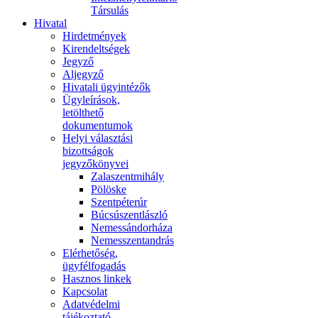
Társulás
Hivatal
Hirdetmények
Kirendeltségek
Jegyző
Aljegyző
Hivatali ügyintézők
Ügyleírások,
letölthető
dokumentumok
Helyi választási
bizottságok
jegyzőkönyvei
Zalaszentmihály
Pölöske
Szentpéterúr
Búcsúszentlászló
Nemessándorháza
Nemesszentandrás
Elérhetőség,
ügyfélfogadás
Hasznos linkek
Kapcsolat
Adatvédelmi
tájékoztató