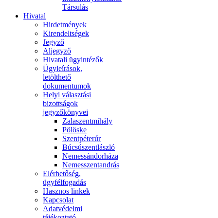
Társulás
Hivatal
Hirdetmények
Kirendeltségek
Jegyző
Aljegyző
Hivatali ügyintézők
Ügyleírások,
letölthető
dokumentumok
Helyi választási
bizottságok
jegyzőkönyvei
Zalaszentmihály
Pölöske
Szentpéterúr
Búcsúszentlászló
Nemessándorháza
Nemesszentandrás
Elérhetőség,
ügyfélfogadás
Hasznos linkek
Kapcsolat
Adatvédelmi
tájékoztató