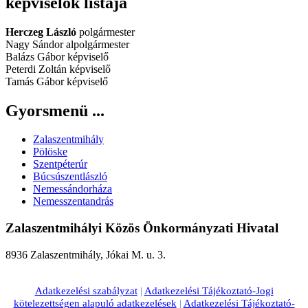
képviselők listája
Herczeg László
polgármester
Nagy Sándor alpolgármester
Balázs Gábor képviselő
Peterdi Zoltán képviselő
Tamás Gábor képviselő
Gyorsmenü ...
Zalaszentmihály
Pölöske
Szentpéterúr
Búcsúszentlászló
Nemessándorháza
Nemesszentandrás
Zalaszentmihályi Közös Önkormányzati Hivatal
8936 Zalaszentmihály, Jókai M. u. 3.
Adatkezelési szabályzat
|
Adatkezelési Tájékoztató-Jogi
kötelezettségen alapuló adatkezelések
|
Adatkezelési Tájékoztató-