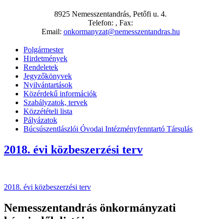
8925 Nemesszentandrás, Petőfi u. 4.
Telefon: , Fax:
Email:
onkormanyzat@nemesszentandras.hu
Polgármester
Hirdetmények
Rendeletek
Jegyzőkönyvek
Nyilvántartások
Közérdekű információk
Szabályzatok, tervek
Közzétételi lista
Pályázatok
Búcsúszentlászlói Óvodai Intézményfenntartó Társulás
2018. évi közbeszerzési terv
2018. évi közbeszerzési terv
Nemesszentandrás önkormányzati