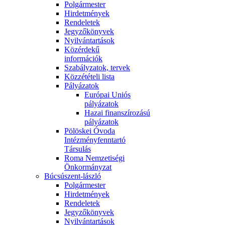
Polgármester
Hirdetmények
Rendeletek
Jegyzőkönyvek
Nyilvántartások
Közérdekű
információk
Szabályzatok, tervek
Közzétételi lista
Pályázatok
Európai Uniós
pályázatok
Hazai finanszírozású
pályázatok
Pölöskei Óvoda
Intézményfenntartó
Társulás
Roma Nemzetiségi
Önkormányzat
Búcsúszent-lászló
Polgármester
Hirdetmények
Rendeletek
Jegyzőkönyvek
Nyilvántartások