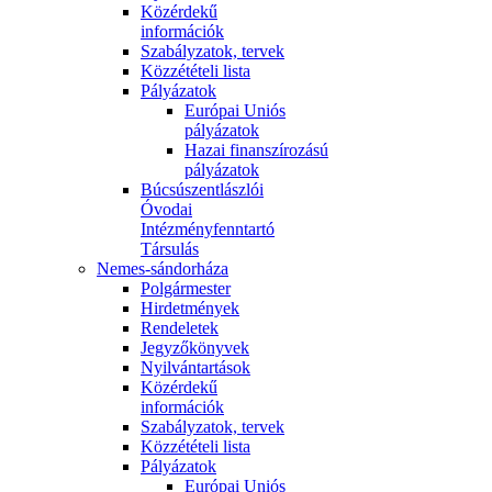
Közérdekű
információk
Szabályzatok, tervek
Közzétételi lista
Pályázatok
Európai Uniós
pályázatok
Hazai finanszírozású
pályázatok
Búcsúszentlászlói
Óvodai
Intézményfenntartó
Társulás
Nemes-sándorháza
Polgármester
Hirdetmények
Rendeletek
Jegyzőkönyvek
Nyilvántartások
Közérdekű
információk
Szabályzatok, tervek
Közzétételi lista
Pályázatok
Európai Uniós