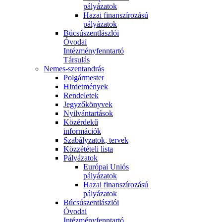
pályázatok
Hazai finanszírozású
pályázatok
Búcsúszentlászlói
Óvodai
Intézményfenntartó
Társulás
Nemes-szentandrás
Polgármester
Hirdetmények
Rendeletek
Jegyzőkönyvek
Nyilvántartások
Közérdekű
információk
Szabályzatok, tervek
Közzétételi lista
Pályázatok
Európai Uniós
pályázatok
Hazai finanszírozású
pályázatok
Búcsúszentlászlói
Óvodai
Intézményfenntartó