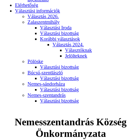
Elérhetőség
Választási információk
Választás 2026.
Zalaszentmihály
Választási Iroda
Választási bizottság
Korábbi választások
Választás 2024.
Választóknak
Jelölteknek
Pölöske
Választási bizottság
Búcsú-szentlászló
Választási bizottság
Nemes-sándorháza
Választási bizottság
Nemes-szentandrás
Választási bizottság
Nemesszentandrás Község
Önkormányzata