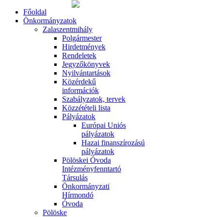
Főoldal
Önkormányzatok
Zalaszentmihály
Polgármester
Hirdetmények
Rendeletek
Jegyzőkönyvek
Nyilvántartások
Közérdekű
információk
Szabályzatok, tervek
Közzétételi lista
Pályázatok
Európai Uniós
pályázatok
Hazai finanszírozású
pályázatok
Pölöskei Óvoda
Intézményfenntartó
Társulás
Önkormányzati
Hírmondó
Óvoda
Pölöske