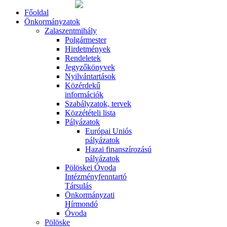
Főoldal
Önkormányzatok
Zalaszentmihály
Polgármester
Hirdetmények
Rendeletek
Jegyzőkönyvek
Nyilvántartások
Közérdekű
információk
Szabályzatok, tervek
Közzétételi lista
Pályázatok
Európai Uniós
pályázatok
Hazai finanszírozású
pályázatok
Pölöskei Óvoda
Intézményfenntartó
Társulás
Önkormányzati
Hírmondó
Óvoda
Pölöske