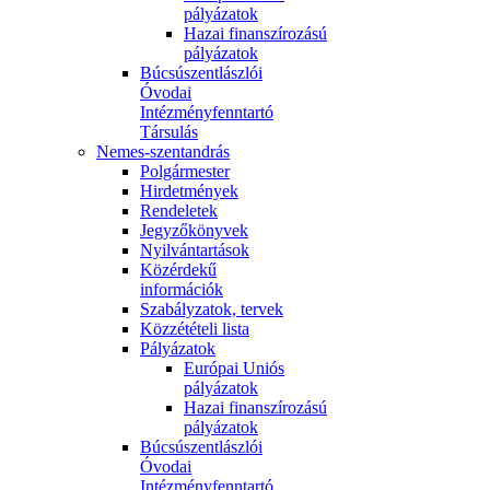
pályázatok
Hazai finanszírozású
pályázatok
Búcsúszentlászlói
Óvodai
Intézményfenntartó
Társulás
Nemes-szentandrás
Polgármester
Hirdetmények
Rendeletek
Jegyzőkönyvek
Nyilvántartások
Közérdekű
információk
Szabályzatok, tervek
Közzétételi lista
Pályázatok
Európai Uniós
pályázatok
Hazai finanszírozású
pályázatok
Búcsúszentlászlói
Óvodai
Intézményfenntartó