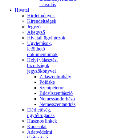
Társulás
Hivatal
Hirdetmények
Kirendeltségek
Jegyző
Aljegyző
Hivatali ügyintézők
Ügyleírások,
letölthető
dokumentumok
Helyi választási
bizottságok
jegyzőkönyvei
Zalaszentmihály
Pölöske
Szentpéterúr
Búcsúszentlászló
Nemessándorháza
Nemesszentandrás
Elérhetőség,
ügyfélfogadás
Hasznos linkek
Kapcsolat
Adatvédelmi
tájékoztató