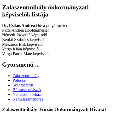
Zalaszentmihály önkormányzati
képviselők listája
Dr. Csikós Andrea Dóra
polgármester
Paizs Andrea alpolgármester
Németh Józsefné képviselő
Benkő Szabolcs képviselő
Mészáros Erik képviselő
Varga Klára képviselő
Varga Patrik Máté képviselő
Gyorsmenü ...
Zalaszentmihály
Pölöske
Szentpéterúr
Búcsúszentlászló
Nemessándorháza
Nemesszentandrás
Zalaszentmihályi Közös Önkormányzati Hivatal