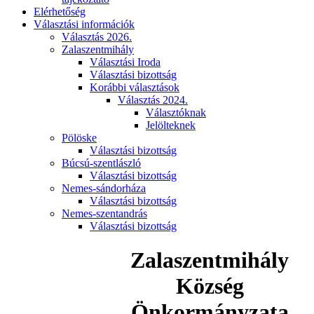
Elérhetőség
Választási információk
Választás 2026.
Zalaszentmihály
Választási Iroda
Választási bizottság
Korábbi választások
Választás 2024.
Választóknak
Jelölteknek
Pölöske
Választási bizottság
Búcsú-szentlászló
Választási bizottság
Nemes-sándorháza
Választási bizottság
Nemes-szentandrás
Választási bizottság
Zalaszentmihály
Község
Önkormányzata