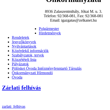
8936 Zalaszentmihály, Jókai M. u. 3.
Telefon: 92/368-081, Fax: 92/368-081
Email: igazgatas@zelkanet.hu
Polgármester
Hirdetmények
Rendeletek
Jegyzőkönyvek
Nyilvántartások
Közérdekű információk
Szabályzatok, tervek
Közzétételi lista
Pályázatok
Pölöskei Óvoda Intézményfenntartó Társulás
Önkormányzati Hírmondó
Óvoda
Zárlati felhívás
zarlati_felhivas