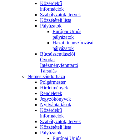
Közérdekű
információk
Szabályzatok, tervek
Közzétételi lista
Pályázatok
Európai Uniós
pályázatok
Hazai finanszírozású
pályázatok
Búcsúszentlászlói
Óvodai
Intézményfenntartó
Társulás
Nemes-sándorháza
Polgármester
Hirdetmények
Rendeletek
Jegyzőkönyvek
Nyilvántartások
Közérdekű
információk
Szabályzatok, tervek
Közzétételi lista
Pályázatok
Európai Uniós