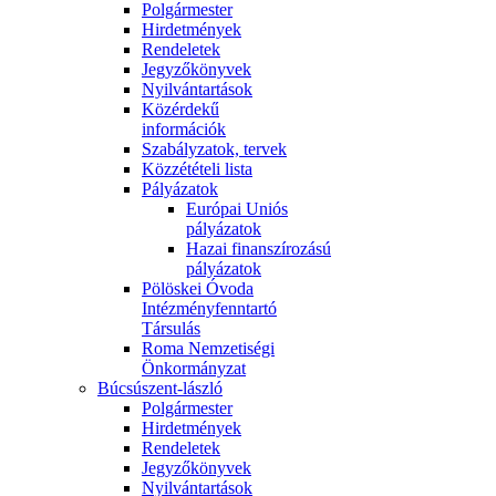
Polgármester
Hirdetmények
Rendeletek
Jegyzőkönyvek
Nyilvántartások
Közérdekű
információk
Szabályzatok, tervek
Közzétételi lista
Pályázatok
Európai Uniós
pályázatok
Hazai finanszírozású
pályázatok
Pölöskei Óvoda
Intézményfenntartó
Társulás
Roma Nemzetiségi
Önkormányzat
Búcsúszent-lászló
Polgármester
Hirdetmények
Rendeletek
Jegyzőkönyvek
Nyilvántartások