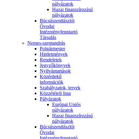
pályázatok
Hazai finanszírozású
pályázatok
Búcsúszentlászlói
Óvodai
Intézményfenntartó
Társulás
Nemes-szentandrás
Polgármester
Hirdetmények
Rendeletek
Jegyzőkönyvek
Nyilvántartások
Közérdekű
információk
Szabályzatok, tervek
Közzétételi lista
Pályázatok
Európai Uniós
pályázatok
Hazai finanszírozású
pályázatok
Búcsúszentlászlói
Óvodai
Intézményfenntartó