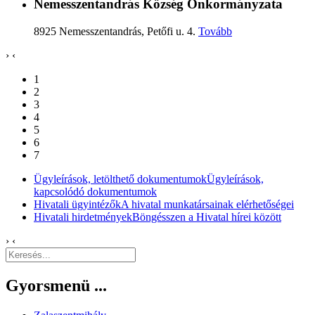
Nemesszentandrás Község Önkormányzata
8925 Nemesszentandrás, Petőfi u. 4.
Tovább
›
‹
1
2
3
4
5
6
7
Ügyleírások, letölthető dokumentumok
Ügyleírások,
kapcsolódó dokumentumok
Hivatali ügyintézők
A hivatal munkatársainak elérhetőségei
Hivatali hirdetmények
Böngésszen a Hivatal hírei között
›
‹
Gyorsmenü ...