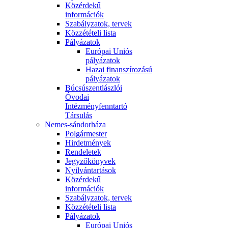
Közérdekű
információk
Szabályzatok, tervek
Közzétételi lista
Pályázatok
Európai Uniós
pályázatok
Hazai finanszírozású
pályázatok
Búcsúszentlászlói
Óvodai
Intézményfenntartó
Társulás
Nemes-sándorháza
Polgármester
Hirdetmények
Rendeletek
Jegyzőkönyvek
Nyilvántartások
Közérdekű
információk
Szabályzatok, tervek
Közzétételi lista
Pályázatok
Európai Uniós