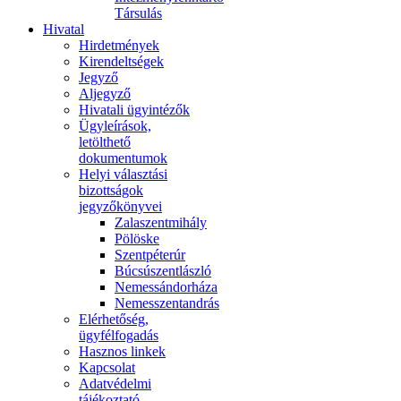
Társulás
Hivatal
Hirdetmények
Kirendeltségek
Jegyző
Aljegyző
Hivatali ügyintézők
Ügyleírások,
letölthető
dokumentumok
Helyi választási
bizottságok
jegyzőkönyvei
Zalaszentmihály
Pölöske
Szentpéterúr
Búcsúszentlászló
Nemessándorháza
Nemesszentandrás
Elérhetőség,
ügyfélfogadás
Hasznos linkek
Kapcsolat
Adatvédelmi
tájékoztató