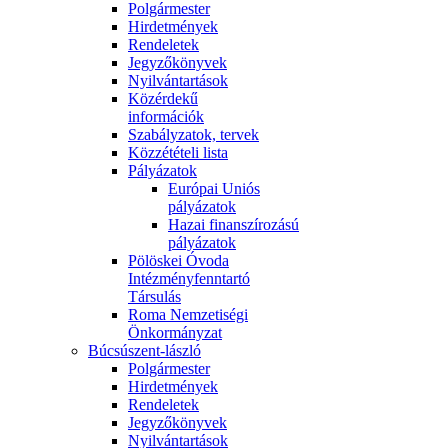
Polgármester
Hirdetmények
Rendeletek
Jegyzőkönyvek
Nyilvántartások
Közérdekű
információk
Szabályzatok, tervek
Közzétételi lista
Pályázatok
Európai Uniós
pályázatok
Hazai finanszírozású
pályázatok
Pölöskei Óvoda
Intézményfenntartó
Társulás
Roma Nemzetiségi
Önkormányzat
Búcsúszent-lászló
Polgármester
Hirdetmények
Rendeletek
Jegyzőkönyvek
Nyilvántartások