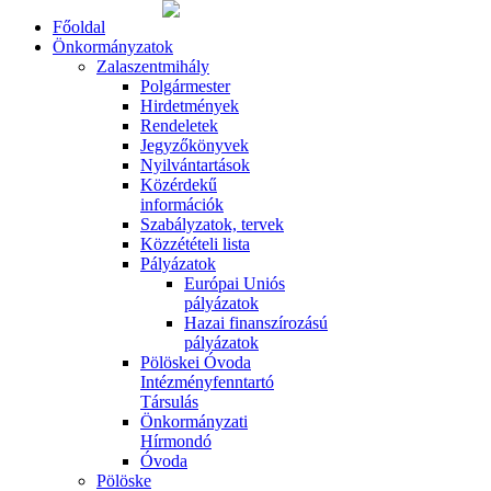
Főoldal
Önkormányzatok
Zalaszentmihály
Polgármester
Hirdetmények
Rendeletek
Jegyzőkönyvek
Nyilvántartások
Közérdekű
információk
Szabályzatok, tervek
Közzétételi lista
Pályázatok
Európai Uniós
pályázatok
Hazai finanszírozású
pályázatok
Pölöskei Óvoda
Intézményfenntartó
Társulás
Önkormányzati
Hírmondó
Óvoda
Pölöske