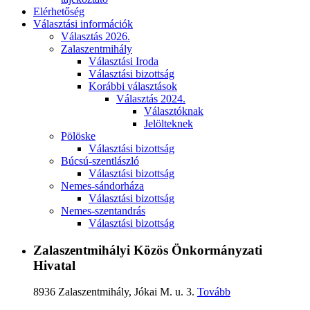
Elérhetőség
Választási információk
Választás 2026.
Zalaszentmihály
Választási Iroda
Választási bizottság
Korábbi választások
Választás 2024.
Választóknak
Jelölteknek
Pölöske
Választási bizottság
Búcsú-szentlászló
Választási bizottság
Nemes-sándorháza
Választási bizottság
Nemes-szentandrás
Választási bizottság
Zalaszentmihályi Közös Önkormányzati
Hivatal
8936 Zalaszentmihály, Jókai M. u. 3.
Tovább