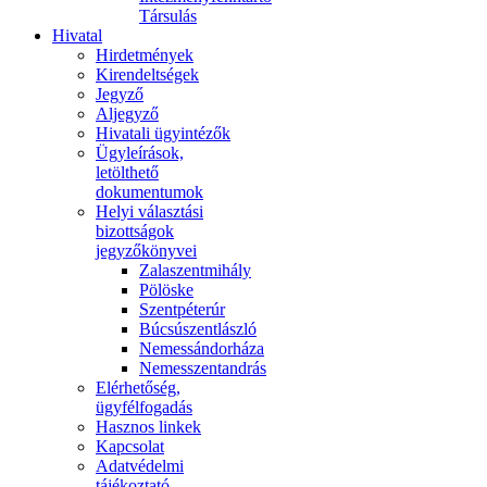
Társulás
Hivatal
Hirdetmények
Kirendeltségek
Jegyző
Aljegyző
Hivatali ügyintézők
Ügyleírások,
letölthető
dokumentumok
Helyi választási
bizottságok
jegyzőkönyvei
Zalaszentmihály
Pölöske
Szentpéterúr
Búcsúszentlászló
Nemessándorháza
Nemesszentandrás
Elérhetőség,
ügyfélfogadás
Hasznos linkek
Kapcsolat
Adatvédelmi
tájékoztató