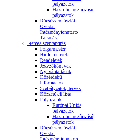
pályázatok
Hazai finanszírozású
pályázatok
Búcsúszentlászlói
Óvodai
Intézményfenntartó
Társulás
Nemes-szentandrás
Polgármester
Hirdetmények
Rendeletek
Jegyzőkönyvek
Nyilvántartások
Közérdekű
információk
Szabályzatok, tervek
Közzétételi lista
Pályázatok
Európai Uniós
pályázatok
Hazai finanszírozású
pályázatok
Búcsúszentlászlói
Óvodai
Intézményfenntartó