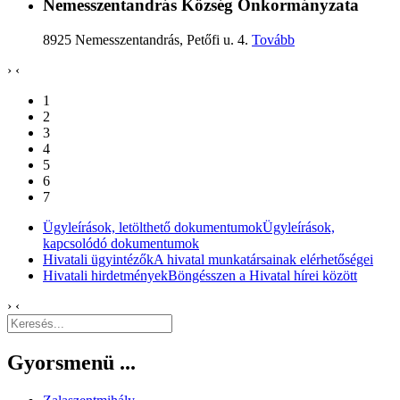
Nemesszentandrás Község Önkormányzata
8925 Nemesszentandrás, Petőfi u. 4.
Tovább
›
‹
1
2
3
4
5
6
7
Ügyleírások, letölthető dokumentumok
Ügyleírások,
kapcsolódó dokumentumok
Hivatali ügyintézők
A hivatal munkatársainak elérhetőségei
Hivatali hirdetmények
Böngésszen a Hivatal hírei között
›
‹
Gyorsmenü ...