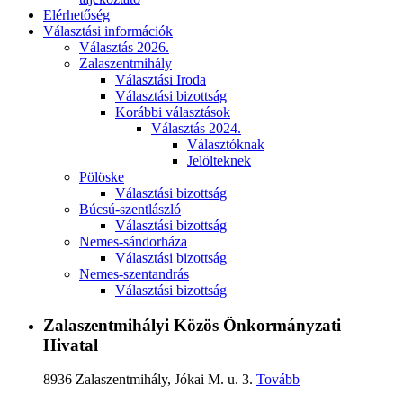
Elérhetőség
Választási információk
Választás 2026.
Zalaszentmihály
Választási Iroda
Választási bizottság
Korábbi választások
Választás 2024.
Választóknak
Jelölteknek
Pölöske
Választási bizottság
Búcsú-szentlászló
Választási bizottság
Nemes-sándorháza
Választási bizottság
Nemes-szentandrás
Választási bizottság
Zalaszentmihályi Közös Önkormányzati
Hivatal
8936 Zalaszentmihály, Jókai M. u. 3.
Tovább