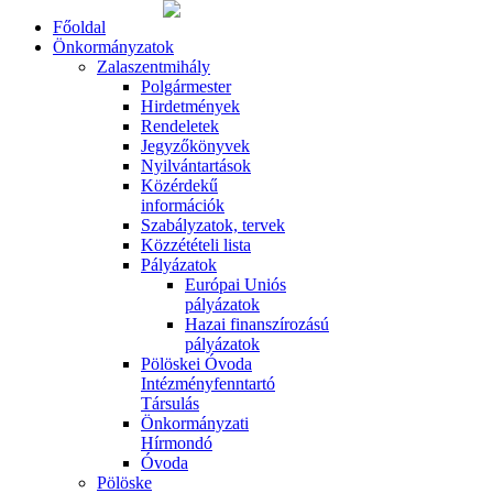
Főoldal
Önkormányzatok
Zalaszentmihály
Polgármester
Hirdetmények
Rendeletek
Jegyzőkönyvek
Nyilvántartások
Közérdekű
információk
Szabályzatok, tervek
Közzétételi lista
Pályázatok
Európai Uniós
pályázatok
Hazai finanszírozású
pályázatok
Pölöskei Óvoda
Intézményfenntartó
Társulás
Önkormányzati
Hírmondó
Óvoda
Pölöske