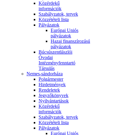
Közérdekű
információk
Szabályzatok, tervek
Közzétételi lista
Pályázatok
Európai Uniós
pályázatok
Hazai finanszírozású
pályázatok
Búcsúszentlászlói
Óvodai
Intézményfenntartó
Társulás
Nemes-sándorháza
Polgármester
Hirdetmények
Rendeletek
Jegyzőkönyvek
Nyilvántartások
Közérdekű
információk
Szabályzatok, tervek
Közzétételi lista
Pályázatok
Európai Uniós