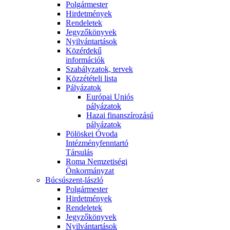
Polgármester
Hirdetmények
Rendeletek
Jegyzőkönyvek
Nyilvántartások
Közérdekű
információk
Szabályzatok, tervek
Közzétételi lista
Pályázatok
Európai Uniós
pályázatok
Hazai finanszírozású
pályázatok
Pölöskei Óvoda
Intézményfenntartó
Társulás
Roma Nemzetiségi
Önkormányzat
Búcsúszent-lászló
Polgármester
Hirdetmények
Rendeletek
Jegyzőkönyvek
Nyilvántartások